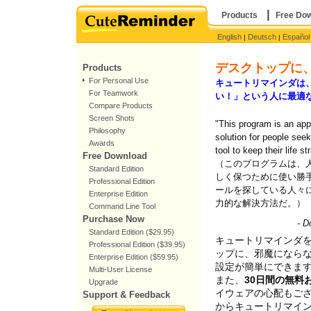
|
Products
Free Do
English
Deutsch
Español
|
|
デスクトップに、
Products
For Personal Use
キュートリマインダは
For Teamwork
い！」という人に最適
Compare Products
Screen Shots
"This program is an app
Philosophy
solution for people seek
Awards
tool to keep their life st
Free Download
（このプログラムは、
Standard Edition
しく保つために使い勝
Professional Edition
ールを探している人々
Enterprise Edition
力的な解決方法だ。）
Command Line Tool
Purchase Now
- 
Standard Edition ($29.95)
キュートリマインダを
Professional Edition ($39.95)
ップに、邪魔になら
Enterprise Edition ($59.95)
設定が簡単にできま
Multi-User License
また、
30日間の無料
Upgrade
イウェアの心配もご
Support & Feedback
からキュートリマイ